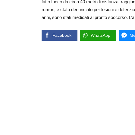
fatto fuoco da circa 40 metri di distanza: raggiun
rumori, è stato denunciato per lesioni e detenzion
anni, sono stati medicati al pronto soccorso. L’
Facebook
WhatsApp
Me