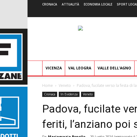
CRONACA
ATTUALITÀ
ECONOMIA LOCALE
SPORT LOCA
VICENZA
VAL LEOGRA
VALLE DELL’AGNO
Home
Veneto
Padova, fucilate verso la festa di laur
Cronaca
In Evidenza
Veneto
Padova, fucilate ver
feriti, l’anziano poi 
Da
Mariagrazia Bonollo
-
20 Luglio 2024
(aggiornato il