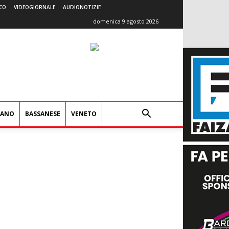
CO
VIDEOGIORNALE
AUDIONOTIZIE
domenica 9 agosto 2026
IANO
BASSANESE
VENETO