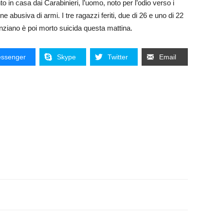
to in casa dai Carabinieri, l’uomo, noto per l’odio verso i
e abusiva di armi. I tre ragazzi feriti, due di 26 e uno di 22
anziano è poi morto suicida questa mattina.
ssenger
Skype
Twitter
Email