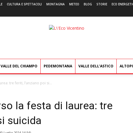
LE
CULTURA E SPETTACOLI
MONTAGNA
METEO
BLOG
STORIE
ECO ENERGETI
L'Eco
Vicentino
VALLE DEL CHIAMPO
PEDEMONTANA
VALLE DELL’ASTICO
ALTOP
ea: tre feriti, l’anziano poi si...
so la festa di laurea: tre
si suicida
20 Luglio 2024 14:54
)