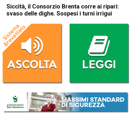
Siccità, il Consorzio Brenta corre ai ripari:
svaso delle dighe. Sospesi i turni irrigui
Home
Veneto
Attualità
In Evidenza
Veneto
Siccità, il Consorzio Brenta
corre ai ripari: svaso delle
dighe. Sospesi i turni irrigui
Da
Redazione
27 Giugno 2026
(aggiornato il
27 Giugno 2026 20:40
)
ASCOLTA L'AUDIO