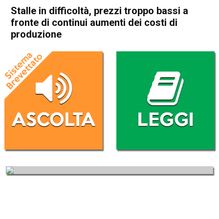
Stalle in difficoltà, prezzi troppo bassi a
fronte di continui aumenti dei costi di
produzione
Home
Veneto
Economia locale
In Evidenza
Veneto
Stalle in difficoltà, prezzi
troppo bassi a fronte di
continui aumenti dei costi di
produzione
Da
Enrico Pigato
8 Marzo 2022
(aggiornato il
8 Marzo 2022 17:18
)