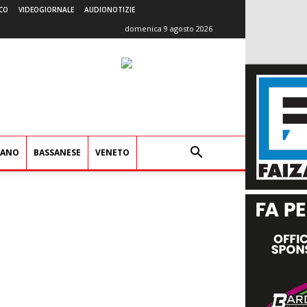
CO
VIDEOGIORNALE
AUDIONOTIZIE
domenica 9 agosto 2026
IANO
BASSANESE
VENETO