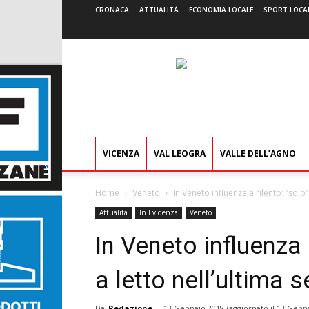
CRONACA
ATTUALITÀ
ECONOMIA LOCALE
SPORT LOCA
VICENZA
VAL LEOGRA
VALLE DELL’AGNO
Home
Veneto
In Veneto influenza a rilento: “solo”
Attualità
In Evidenza
Veneto
In Veneto influenza 
a letto nell’ultima 
Da
Redazione
-
13 Gennaio 2018
(aggiornato il
13 Genna