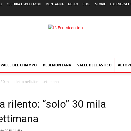
LE
CULTURA E SPETTACOLI
MONTAGNA
METEO
BLOG
STORIE
ECO ENERGETI
L'Eco
Vicentino
VALLE DEL CHIAMPO
PEDEMONTANA
VALLE DELL’ASTICO
ALTOP
 30 mila a letto nell’ultima settimana
a rilento: “solo” 30 mila
settimana
io 2018 14:48
)