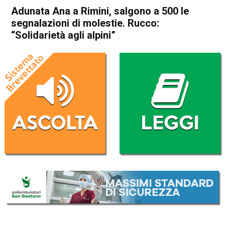
Adunata Ana a Rimini, salgono a 500 le
segnalazioni di molestie. Rucco:
“Solidarietà agli alpini”
Home
Vicenza
Cronaca
In Evidenza
Vicenza
Adunata Ana a Rimini,
salgono a 500 le segnalazioni
di molestie. Rucco:
“Solidarietà agli alpini”
Da
Enrico Pigato
12 Maggio 2022
(aggiornato il
13 Maggio 2022 14:06
)