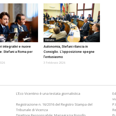
Veneto
ri integrativi e nuove
Autonomia, Stefani rilancia in
: Stefani a Roma per
Consiglio. L’opposizione spegne
l’entusiasmo
2026
3 Febbraio 2026
L’Eco Vicentino è una testata giornalistica
Ed
vi
Registrazione n. 16/2016 del Registro Stampa del
P.
Tribunale di Vicenza
R
Direttore Responsabile: Mariagrazia Bonollo
Pu