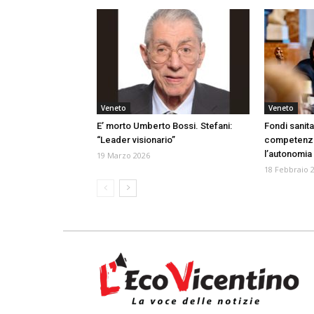
Veneto
Veneto
E’ morto Umberto Bossi. Stefani:
Fondi sanita
“Leader visionario”
competenze
l’autonomia
19 Marzo 2026
18 Febbraio 