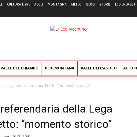
LE
CULTURA E SPETTACOLI
MONTAGNA
METEO
BLOG
STORIE
ECO ENERGETI
L'Eco
Vicentino
VALLE DEL CHIAMPO
PEDEMONTANA
VALLE DELL’ASTICO
ALTOP
ella Lega per l’autonomia. Pretto: “momento storico”
referendaria della Lega
etto: “momento storico”
tembre 2017 11:36
)