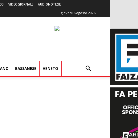
CO
VIDEOGIORNALE
AUDIONOTIZIE
giovedì 6 agosto 2026
IANO
BASSANESE
VENETO