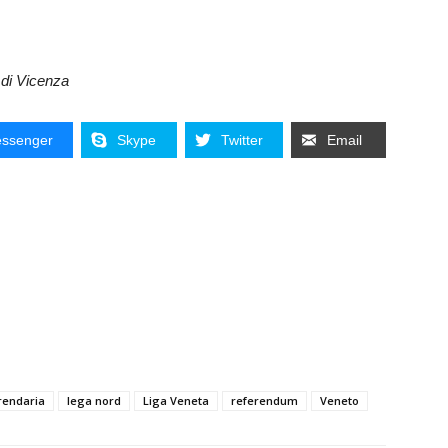
 di Vicenza
ssenger
Skype
Twitter
Email
rendaria
lega nord
Liga Veneta
referendum
Veneto