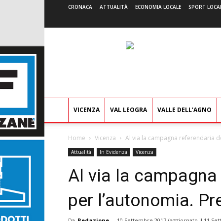
CRONACA
ATTUALITÀ
ECONOMIA LOCALE
SPORT LOCA
VICENZA
VAL LEOGRA
VALLE DELL’AGNO
Home
Vicenza
Al via la campagna referendaria d
Attualità
In Evidenza
Vicenza
Al via la campagna 
per l’autonomia. Pr
Da
Redazione
-
10 Settembre 2017
(aggiornato il
11 Set