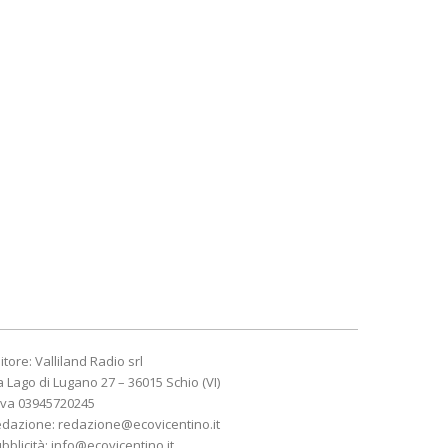
itore: Valliland Radio srl
a Lago di Lugano 27 – 36015 Schio (VI)
Iva 03945720245
edazione:
redazione@ecovicentino.it
bblicità:
info@ecovicentino.it