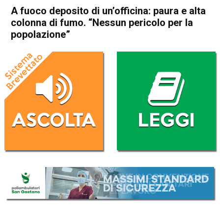
A fuoco deposito di un’officina: paura e alta
colonna di fumo. “Nessun pericolo per la
popolazione”
Home
Vicenza
Altavilla Vicentina
Vicenza
Altavilla Vicentina
Cronaca
In Evidenza
A fuoco deposito di
un’officina: paura e alta
colonna di fumo. “Nessun
pericolo per la popolazione”
Da
Mariagrazia Bonollo
5 Gennaio 2025
(aggiornato il
5 Gennaio 2025 22:24
)