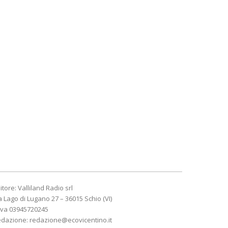
itore: Valliland Radio srl
a Lago di Lugano 27 – 36015 Schio (VI)
Iva 03945720245
edazione:
redazione@ecovicentino.it