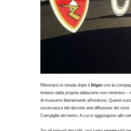
Ritrovarsi in strada dopo il
litigio
con la compagn
lontano dalla propria abitazione non rientrano –
di muoversi liberamente all’esterno. Questi son
osservanza del decreto anti diffusione del virus c
Campiglia dei berici. A cui si aggiungono altri set
Tra gli episodi descritti, una certa perplessità r