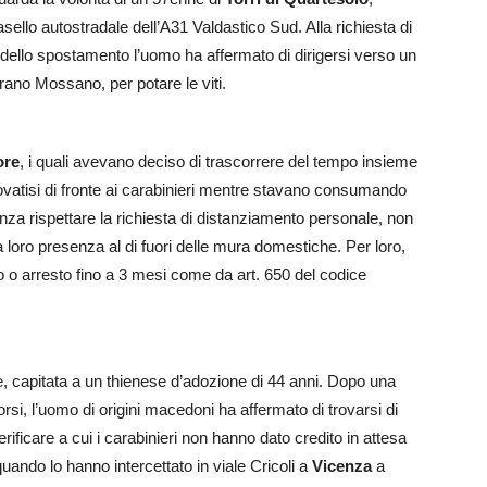
casello autostradale dell’A31 Valdastico Sud. Alla richiesta di
ni dello spostamento l’uomo ha affermato di dirigersi verso un
rano Mossano, per potare le viti.
ore
, i quali avevano deciso di trascorrere del tempo insieme
rovatisi di fronte ai carabinieri mentre stavano consumando
enza rispettare la richiesta di distanziamento personale, non
a loro presenza al di fuori delle mura domestiche. Per loro,
 o arresto fino a 3 mesi come da art. 650 del codice
 capitata a un thienese d’adozione di 44 anni. Dopo una
rsi, l’uomo di origini macedoni ha affermato di trovarsi di
ificare a cui i carabinieri non hanno dato credito in attesa
 quando lo hanno intercettato in viale Cricoli a
Vicenza
a