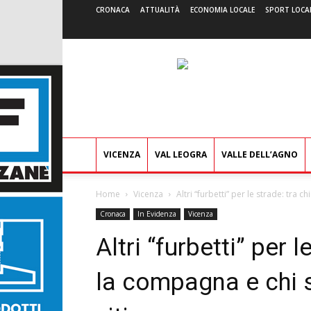
CRONACA
ATTUALITÀ
ECONOMIA LOCALE
SPORT LOCA
VICENZA
VAL LEOGRA
VALLE DELL’AGNO
Home
Vicenza
Altri “furbetti” per le strade: tra c
Cronaca
In Evidenza
Vicenza
Altri “furbetti” per l
la compagna e chi s