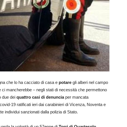
a che lo ha cacciato di casa e
potare
gli alberi nel campo
 e ci mancherebbe – negli stati di necessità che permettono
o due dei
quattro casi di denuncia
per mancata
ovid-19 ratificati ieri dai carabinieri di Vicenza, Noventa e
te individui sanzionati dalla polizia di Stato.
iguarda la volontà di un 57enne di
Torri di Quartesolo
,