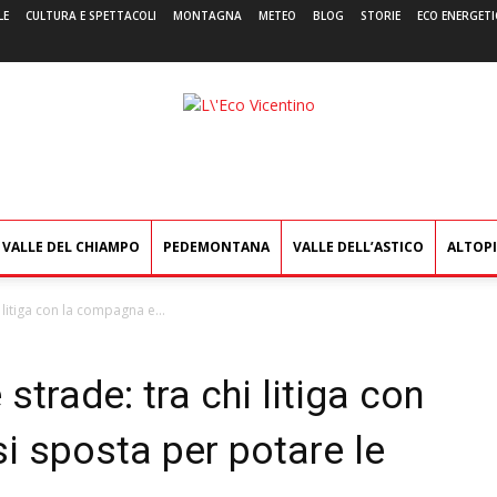
LE
CULTURA E SPETTACOLI
MONTAGNA
METEO
BLOG
STORIE
ECO ENERGETI
L'Eco
Vicentino
VALLE DEL CHIAMPO
PEDEMONTANA
VALLE DELL’ASTICO
ALTOP
hi litiga con la compagna e...
e strade: tra chi litiga con
i sposta per potare le