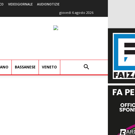
CO
VIDEOGIORNALE
AUDIONOTIZIE
giovedì 6 agosto 2026
IANO
BASSANESE
VENETO