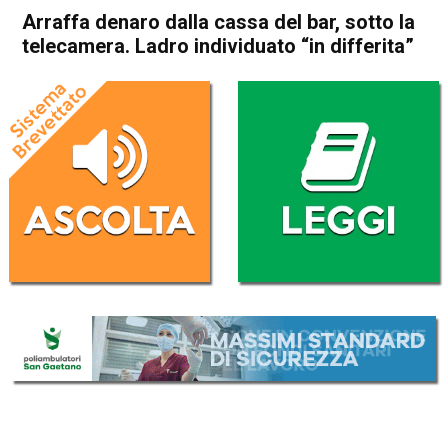
Arraffa denaro dalla cassa del bar, sotto la
telecamera. Ladro individuato “in differita”
Home
Vicenza
Cronaca
In Evidenza
Vicenza
Arraffa denaro dalla cassa
del bar, sotto la telecamera.
Ladro individuato “in differita”
Da
Omar Dal Maso
24 Agosto 2020
(aggiornato il
24 Agosto 2020 19:40
)
ASCOLTA L'AUDIO