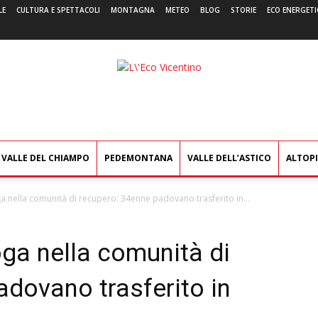
LE
CULTURA E SPETTACOLI
MONTAGNA
METEO
BLOG
STORIE
ECO ENERGETI
L'Eco
Vicentino
VALLE DEL CHIAMPO
PEDEMONTANA
VALLE DELL’ASTICO
ALTOP
a nella comunità di recupero: 34enne padovano trasferito in...
ga nella comunità di
dovano trasferito in