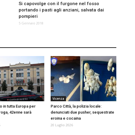
Si capovolge con il furgone nel fosso
portando i pasti agli anziani, salvata dai
pompieri
5 Gennaio 2018
Vicenza
o in tutta Europa per
Parco Città, la polizia locale:
droga, 42enne sarà
denunciati due pusher, sequestrate
eroina e cocaina
6
20 Luglio 2026