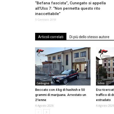
“Befana fascista”, Cunegato si appella
all’Ulss 7: “Non permetta questo rito
inaccettabile”
5 Gennaio 2018
Articoli correlati
Di più dello stesso autore
Caldogno
Schio
Beccato con 4 kg di hashish e 50
Era ricercat
grammi di marijuana. Arrestato un
traffico di 
21enne
estradato
4 Agosto 2026
4 Agosto 202