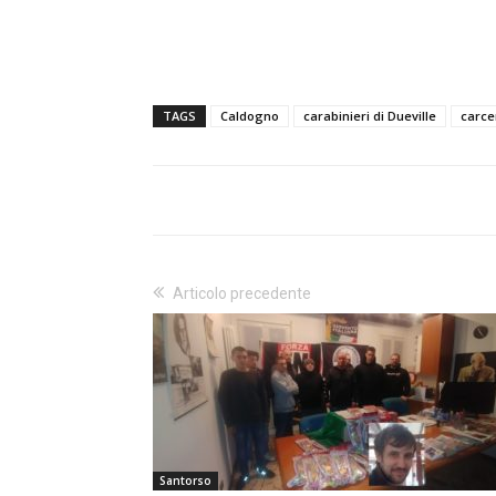
TAGS
Caldogno
carabinieri di Dueville
carce
Articolo precedente
Santorso