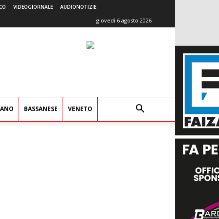
CO
VIDEOGIORNALE
AUDIONOTIZIE
giovedì 6 agosto 2026
IANO
BASSANESE
VENETO