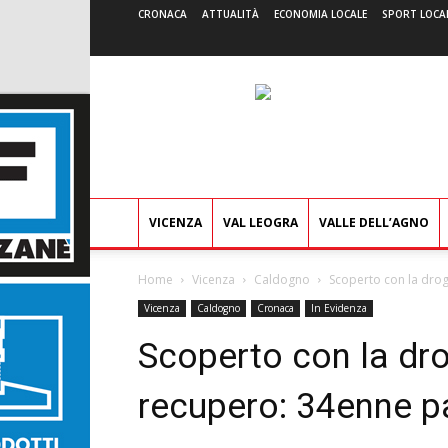
CRONACA
ATTUALITÀ
ECONOMIA LOCALE
SPORT LOCA
VICENZA
VAL LEOGRA
VALLE DELL’AGNO
Home
Vicenza
Caldogno
Scoperto con la drog
Vicenza
Caldogno
Cronaca
In Evidenza
Scoperto con la dro
recupero: 34enne pa