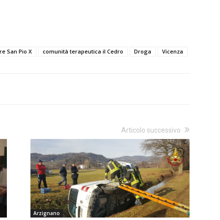
re San Pio X
comunità terapeutica il Cedro
Droga
Vicenza
Articolo successivo
Arzignano