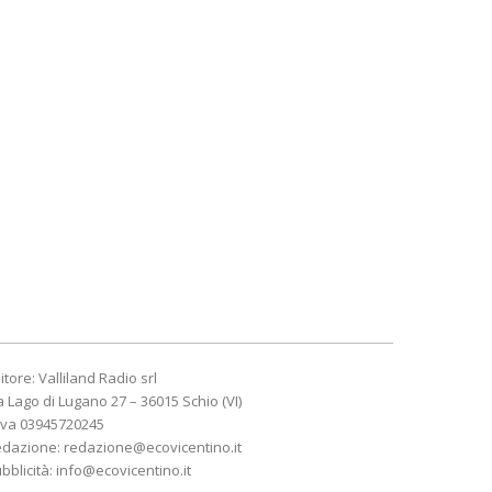
itore: Valliland Radio srl
a Lago di Lugano 27 – 36015 Schio (VI)
Iva 03945720245
edazione:
redazione@ecovicentino.it
bblicità:
info@ecovicentino.it