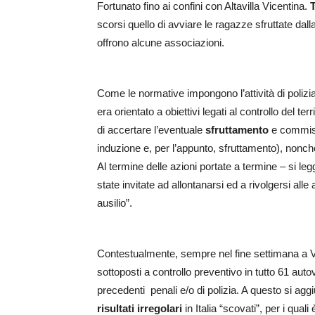
Fortunato fino ai confini con Altavilla Vicentina.
T
scorsi quello di avviare le ragazze sfruttate dall
offrono alcune associazioni.
Come le normative impongono l’attività di polizi
era orientato a obiettivi legati al controllo del ter
di accertare l’eventuale
sfruttamento
e commiss
induzione e, per l’appunto, sfruttamento), nonch
Al termine delle azioni portate a termine – si le
state invitate ad allontanarsi ed a rivolgersi al
ausilio”.
Contestualmente, sempre nel fine settimana a Vic
sottoposti a controllo preventivo in tutto 61 auto
precedenti penali e/o di polizia. A questo si aggi
risultati irregolari
in Italia “scovati”, per i qua