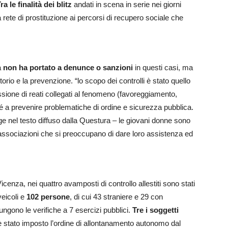
ra le finalità dei blitz
andati in scena in serie nei giorni
a rete di prostituzione ai percorsi di recupero sociale che
a
non ha portato a denunce o sanzioni
in questi casi, ma
ritorio e la prevenzione. “lo scopo dei controlli è stato quello
ione di reati collegati al fenomeno (favoreggiamento,
é a prevenire problematiche di ordine e sicurezza pubblica.
gge nel testo diffuso dalla Questura – le giovani donne sono
le associazioni che si preoccupano di dare loro assistenza ed
enza, nei quattro avamposti di controllo allestiti sono stati
veicoli e
102 persone
, di cui 43 straniere e 29 con
ungono le verifiche a 7 esercizi pubblici.
Tre i soggetti
li è stato imposto l’ordine di allontanamento autonomo dal