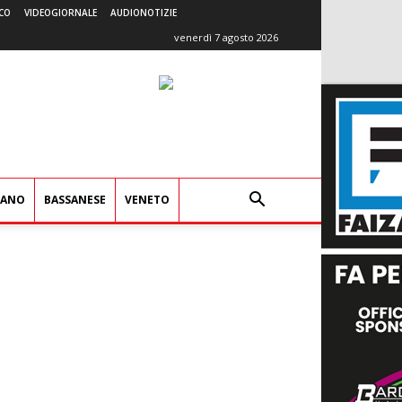
CO
VIDEOGIORNALE
AUDIONOTIZIE
venerdì 7 agosto 2026
IANO
BASSANESE
VENETO