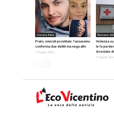
Cronaca Italia
Bassano del
Prato, omicidi prostitute: l’assassino
Violenza su 
conferma due delitti ma nega altri
le fa perder
Arrestato 
7 Giugno 2025
15 Aprile 202