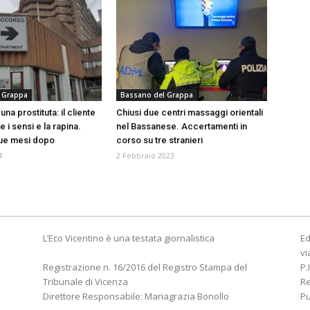
 Grappa
Bassano del Grappa
una prostituta: il cliente
Chiusi due centri massaggi orientali
e i sensi e la rapina.
nel Bassanese. Accertamenti in
due mesi dopo
corso su tre stranieri
4
2 Febbraio 2023
L’Eco Vicentino è una testata giornalistica
Ed
vi
Registrazione n. 16/2016 del Registro Stampa del
P.
Tribunale di Vicenza
R
Direttore Responsabile: Mariagrazia Bonollo
Pu