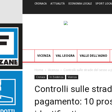
CRONACA
ATTUALITÀ
ECONOMIA LOCALE
SPORT LOCA
VICENZA
VAL LEOGRA
VALLE DELL’AGNO
Home
Vicenza
Controlli sulle strade del sesso a p
Cronaca
In Evidenza
Vicenza
Controlli sulle stra
pagamento: 10 prost