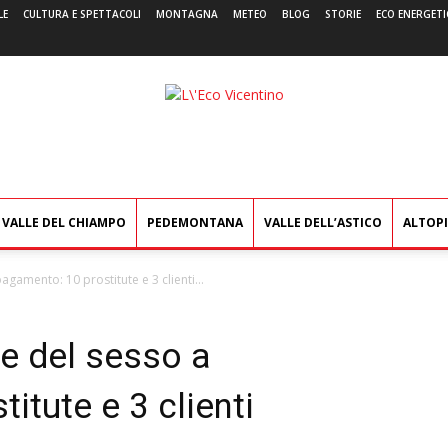
LE
CULTURA E SPETTACOLI
MONTAGNA
METEO
BLOG
STORIE
ECO ENERGETI
L'Eco
Vicentino
VALLE DEL CHIAMPO
PEDEMONTANA
VALLE DELL’ASTICO
ALTOP
agamento: 10 prostitute e 3 clienti...
de del sesso a
itute e 3 clienti