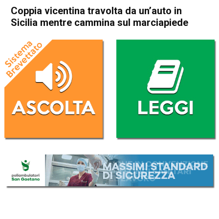
Coppia vicentina travolta da un’auto in
Sicilia mentre cammina sul marciapiede
Home
Vicenza
Cronaca
In Evidenza
Vicenza
Coppia vicentina travolta da
un’auto in Sicilia mentre
cammina sul marciapiede
Da
Mariagrazia Bonollo
19 Aprile 2023
(aggiornato il
19 Aprile 2023 13:09
)
ASCOLTA L'AUDIO