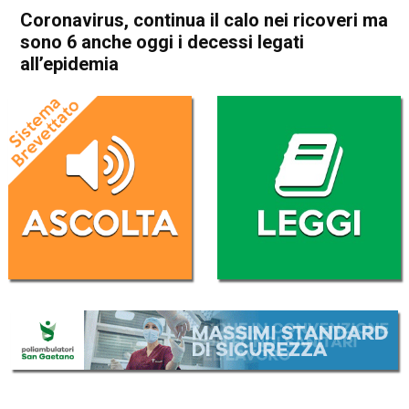
Coronavirus, continua il calo nei ricoveri ma
sono 6 anche oggi i decessi legati
all’epidemia
Home
Vicenza
Cronaca
In Evidenza
Vicenza
Coronavirus, continua il calo
nei ricoveri ma sono 6 anche
oggi i decessi legati
all’epidemia
Da
Redazione
16 Aprile 2020
(aggiornato il
16 Aprile 2020 19:30
)