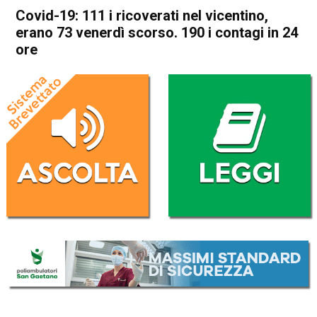
Covid-19: 111 i ricoverati nel vicentino,
erano 73 venerdì scorso. 190 i contagi in 24
ore
Home
Vicenza
Cronaca
In Evidenza
Vicenza
Covid-19: 111 i ricoverati nel
vicentino, erano 73 venerdì
scorso. 190 i contagi in 24
ore
Da
Mariagrazia Bonollo
21 Ottobre 2020
(aggiornato il
22 Ottobre 2020 12:11
)