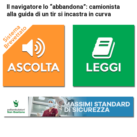
Il navigatore lo “abbandona”: camionista
alla guida di un tir si incastra in curva
Home
Vicenza
Creazzo
Vicenza
Creazzo
Cronaca
In Evidenza
Il navigatore lo “abbandona”:
camionista alla guida di un tir
si incastra in curva
Da
Redazione
26 Ottobre 2018
(aggiornato il
26 Ottobre 2018 20:29
)
ASCOLTA L'AUDIO