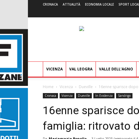
CRONACA
ATTUALITÀ
ECONOMIA LOCALE
SPORT LOCA
VICENZA
VAL LEOGRA
VALLE DELL’AGNO
Home
Vicenza
Dueville
16enne sparisce dopo av
Cronaca
Vicenza
Dueville
In Evidenza
Sandrigo
16enne sparisce dop
famiglia: ritrovato 
Da
Mariagrazia Bonollo
-
3 Luglio 2025
(aggiornato il
4