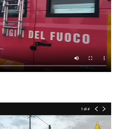
1
di 4