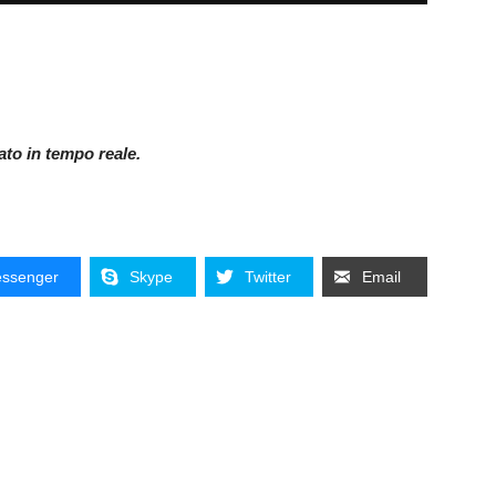
nato in tempo reale.
ssenger
Skype
Twitter
Email