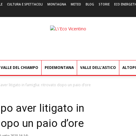
LE
CULTURA E SPETTACOLI
MONTAGNA
METEO
BLOG
STORIE
ECO ENERGETI
L'Eco
Vicentino
VALLE DEL CHIAMPO
PEDEMONTANA
VALLE DELL’ASTICO
ALTOP
er litigato in famiglia: ritrovato dopo un paio d’ore
o aver litigato in
dopo un paio d’ore
 Luglio 2025 16:14
)