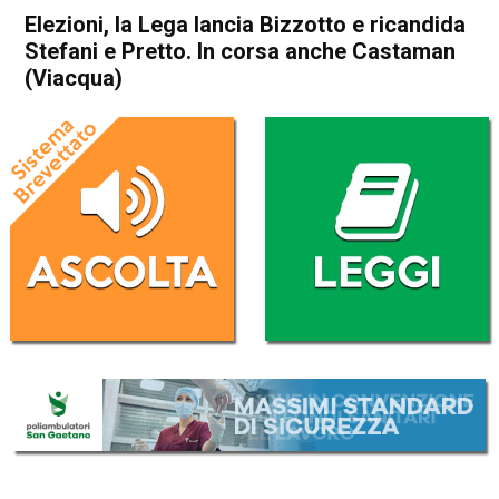
Elezioni, la Lega lancia Bizzotto e ricandida
Stefani e Pretto. In corsa anche Castaman
(Viacqua)
Home
Vicenza
Attualità
In Evidenza
Vicenza
Elezioni, la Lega lancia
Bizzotto e ricandida Stefani e
Pretto. In corsa anche
Castaman (Viacqua)
Da
Mariagrazia Bonollo
24 Agosto 2022
(aggiornato il
25 Agosto 2022 12:11
)