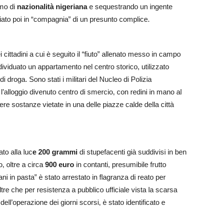
omo di
nazionalità nigeriana
e sequestrando un ingente
iato poi in “compagnia” di un presunto complice.
 cittadini a cui è seguito il “fiuto” allenato messo in campo
dividuato un appartamento nel centro storico, utilizzato
droga. Sono stati i militari del Nucleo di Polizia
’alloggio divenuto centro di smercio, con redini in mano al
ere sostanze vietate in una delle piazze calde della città
to alla luc
e 200 grammi
di stupefacenti già suddivisi in ben
 oltre a circa
900 euro
in contanti, presumibile frutto
mani in pasta” è stato arrestato in flagranza di reato per
ltre che per resistenza a pubblico ufficiale vista la scarsa
dell’operazione dei giorni scorsi, è stato identificato e