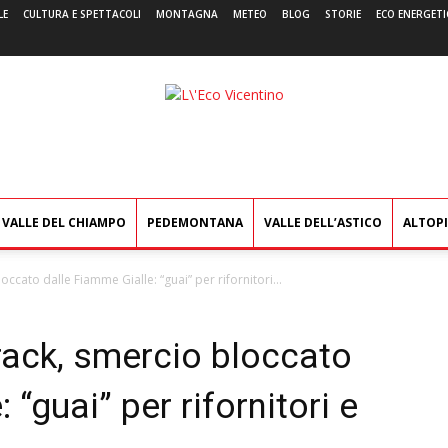
LE
CULTURA E SPETTACOLI
MONTAGNA
METEO
BLOG
STORIE
ECO ENERGETI
L'Eco
Vicentino
VALLE DEL CHIAMPO
PEDEMONTANA
VALLE DELL’ASTICO
ALTOP
occato dalle Fiamme Gialle: “guai” per rifornitori...
rack, smercio bloccato
 “guai” per rifornitori e