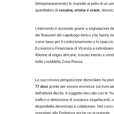
(temporaneamente) le manette ai polsi di un u
quantitativo di
cocaina, eroina e crack
, denunc
L’intervento è avvenuto grazie a segnalazioni dei
dei finanzieri del capoluogo berico che hanno in
come base per il confezionamento e lo spaccio di 
Economico-Finanziaria di Vicenza a individuare l
40enne di origini africane, trovato intento a vend
nella cosiddetta Zona Rossa.
La successiva perquisizione domiciliare ha porta
77 dosi
pronte per essere immesse sul mercato,
dell’attività illecita. Il soggetto beccato con le “
traffico e detenzione di sostanze stupefacenti, o
disponibilità dimostrata a collaborare. Nel corso 
segnalato alla Prefettura anche un acquirente.