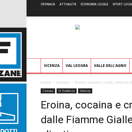
CRONACA
ATTUALITÀ
ECONOMIA LOCALE
SPORT LOCA
VICENZA
VAL LEOGRA
VALLE DELL’AGNO
Home
Vicenza
Eroina, cocaina e crack, smercio bl
Cronaca
In Evidenza
Vicenza
Eroina, cocaina e c
dalle Fiamme Gialle: