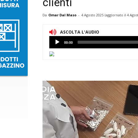
clienti
Da
Omar Dal Maso
-
4 Agosto 2025
(aggiornato il
4 Agos
ASCOLTA L'AUDIO
Lettore
00:00
Audio