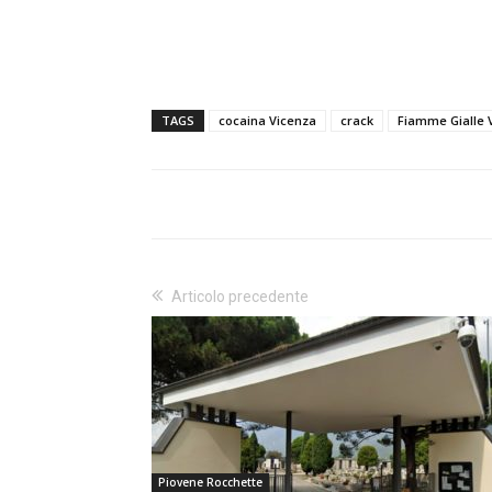
TAGS
cocaina Vicenza
crack
Fiamme Gialle 
Articolo precedente
Piovene Rocchette