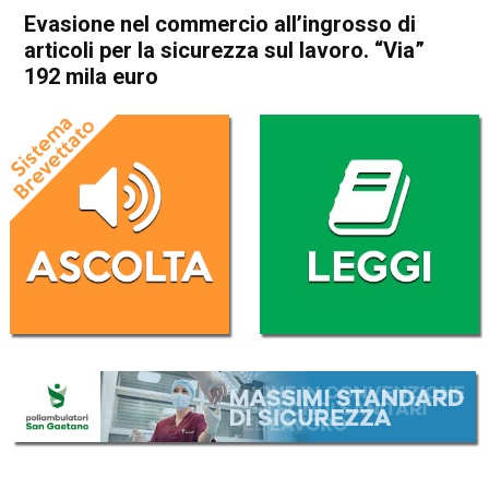
Evasione nel commercio all’ingrosso di
articoli per la sicurezza sul lavoro. “Via”
192 mila euro
Home
Vicenza
Cronaca
In Evidenza
Vicenza
Evasione nel commercio
all’ingrosso di articoli per la
sicurezza sul lavoro. “Via”
192 mila euro
Da
Omar Dal Maso
9 Giugno 2022
(aggiornato il
9 Giugno 2022 17:04
)