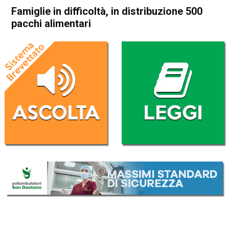
Famiglie in difficoltà, in distribuzione 500
pacchi alimentari
Home
Vicenza
Attualità
In Evidenza
Vicenza
Famiglie in difficoltà, in
distribuzione 500 pacchi
alimentari
Da
Enrico Pigato
20 Gennaio 2022
(aggiornato il
20 Gennaio 2022 19:23
)
ASCOLTA L'AUDIO