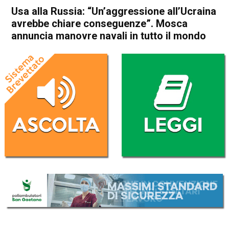
Usa alla Russia: “Un’aggressione all’Ucraina
avrebbe chiare conseguenze”. Mosca
annuncia manovre navali in tutto il mondo
Home
Politica Esteri
Politica Esteri
Usa alla Russia:
“Un’aggressione all’Ucraina
avrebbe chiare
conseguenze”. Mosca
annuncia manovre navali in
tutto il mondo
Da
Redazione Nazionale
20 Gennaio 2022
(aggiornato il
21 Gennaio 2022 8:22
)