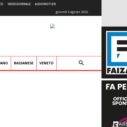
CO
VIDEOGIORNALE
AUDIONOTIZIE
giovedì 6 agosto 2026
IANO
BASSANESE
VENETO