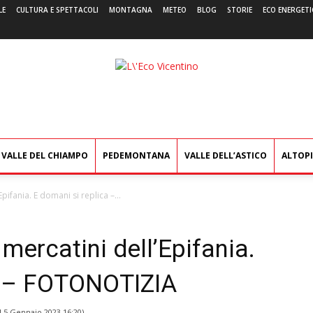
LE
CULTURA E SPETTACOLI
MONTAGNA
METEO
BLOG
STORIE
ECO ENERGETI
L'Eco
Vicentino
VALLE DEL CHIAMPO
PEDEMONTANA
VALLE DELL’ASTICO
ALTOP
Epifania. E domani si replica –...
 mercatini dell’Epifania.
a – FOTONOTIZIA
l
5 Gennaio 2023 16:20
)