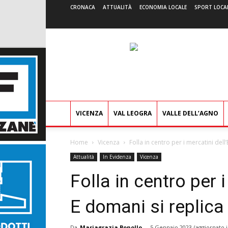
CRONACA
ATTUALITÀ
ECONOMIA LOCALE
SPORT LOCA
VICENZA
VAL LEOGRA
VALLE DELL’AGNO
Home
Vicenza
Folla in centro per i mercatini dell’
Attualità
In Evidenza
Vicenza
Folla in centro per i
E domani si replic
Da
Mariagrazia Bonollo
-
5 Gennaio 2023
(aggiornato i