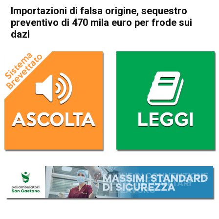
Importazioni di falsa origine, sequestro
preventivo di 470 mila euro per frode sui
dazi
Home
Vicenza
Cronaca
In Evidenza
Vicenza
Importazioni di falsa origine,
sequestro preventivo di 470
mila euro per frode sui dazi
Da
Enrico Pigato
29 Aprile 2022
(aggiornato il
29 Aprile 2022 16:47
)
ASCOLTA L'AUDIO