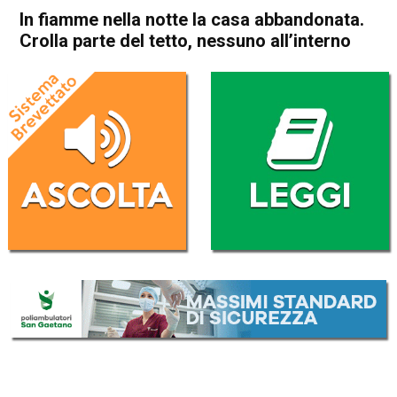
In fiamme nella notte la casa abbandonata.
Crolla parte del tetto, nessuno all’interno
Home
Vicenza
Cronaca
In Evidenza
Vicenza
In fiamme nella notte la casa
abbandonata. Crolla parte del
tetto, nessuno all’interno
Da
Omar Dal Maso
26 Settembre 2020
(aggiornato il
26 Settembre 2020 13:17
)
ASCOLTA L'AUDIO