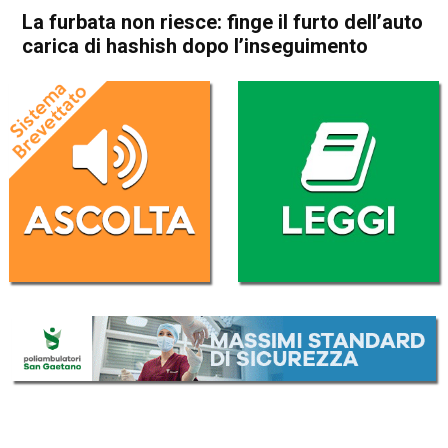
La furbata non riesce: finge il furto dell’auto
carica di hashish dopo l’inseguimento
Home
Vicenza
Cronaca
In Evidenza
Vicenza
La furbata non riesce: finge il
furto dell’auto carica di
hashish dopo l’inseguimento
Da
Redazione
8 Febbraio 2018
(aggiornato il
8 Febbraio 2018 15:50
)
ASCOLTA L'AUDIO