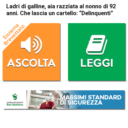
Ladri di galline, aia razziata al nonno di 92
anni. Che lascia un cartello: “Delinquenti”
Home
Vicenza
Cronaca
In Evidenza
Vicenza
Ladri di galline, aia razziata al
nonno di 92 anni. Che lascia
un cartello: “Delinquenti”
Da
Omar Dal Maso
22 Luglio 2025
(aggiornato il
22 Luglio 2025 19:49
)
ASCOLTA L'AUDIO