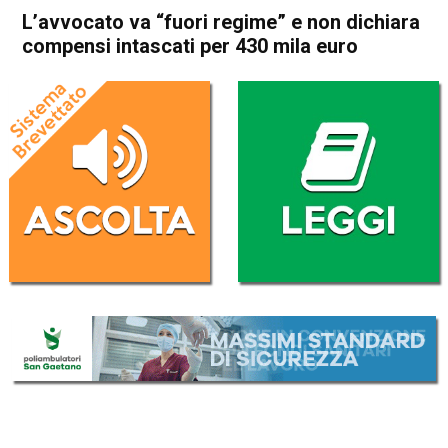
L’avvocato va “fuori regime” e non dichiara
compensi intascati per 430 mila euro
Home
Vicenza
Arzignano
Cronaca
In Evidenza
Vicenza
L’avvocato va “fuori regime”
e non dichiara compensi
intascati per 430 mila euro
Da
Omar Dal Maso
4 Dicembre 2023
(aggiornato il
4 Dicembre 2023 19:25
)
ASCOLTA L'AUDIO