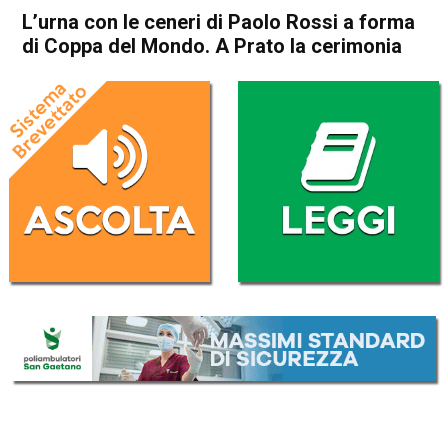
L’urna con le ceneri di Paolo Rossi a forma
di Coppa del Mondo. A Prato la cerimonia
Home
Vicenza
In Evidenza
Sport locale
Vicenza
L’urna con le ceneri di Paolo
Rossi a forma di Coppa del
Mondo. A Prato la cerimonia
Da
Omar Dal Maso
31 Dicembre 2020
(aggiornato il
31 Dicembre 2020 18:32
)
ASCOLTA L'AUDIO