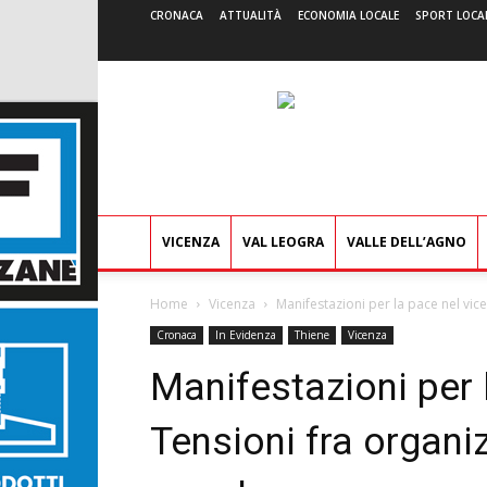
CRONACA
ATTUALITÀ
ECONOMIA LOCALE
SPORT LOCA
VICENZA
VAL LEOGRA
VALLE DELL’AGNO
Home
Vicenza
Manifestazioni per la pace nel vicen
Cronaca
In Evidenza
Thiene
Vicenza
Manifestazioni per 
Tensioni fra organiz