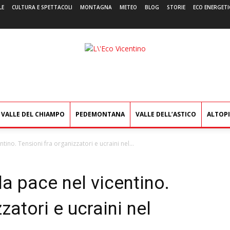
LE
CULTURA E SPETTACOLI
MONTAGNA
METEO
BLOG
STORIE
ECO ENERGETI
L'Eco
Vicentino
VALLE DEL CHIAMPO
PEDEMONTANA
VALLE DELL’ASTICO
ALTOP
tino. Tensioni fra organizzatori e ucraini nel...
la pace nel vicentino.
zatori e ucraini nel