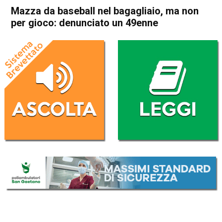
Mazza da baseball nel bagagliaio, ma non
per gioco: denunciato un 49enne
Home
Vicenza
Cronaca
In Evidenza
Vicenza
Mazza da baseball nel
bagagliaio, ma non per gioco:
denunciato un 49enne
Da
Omar Dal Maso
9 Novembre 2019
(aggiornato il
9 Novembre 2019 18:35
)
ASCOLTA L'AUDIO