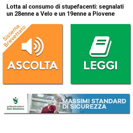
Lotta al consumo di stupefacenti: segnalati
un 28enne a Velo e un 19enne a Piovene
Home
Schio
Piovene Rocchette
Cronaca
In Evidenza
Schio
Piovene Rocchette
Thiene
Velo d'Astico
Lotta al consumo di
stupefacenti: segnalati un
28enne a Velo e un 19enne a
Piovene
Da
Redazione
9 Novembre 2019
(aggiornato il
9 Novembre 2019 18:28
)