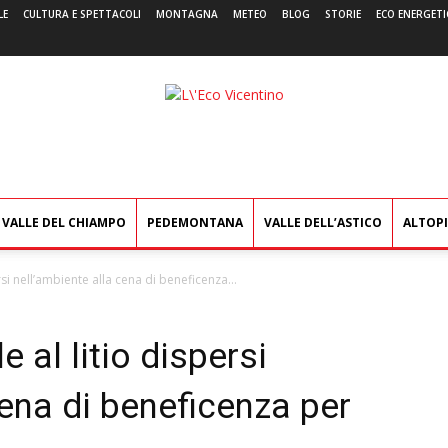
LE
CULTURA E SPETTACOLI
MONTAGNA
METEO
BLOG
STORIE
ECO ENERGETI
L'Eco
Vicentino
VALLE DEL CHIAMPO
PEDEMONTANA
VALLE DELL’ASTICO
ALTOP
ersi nell’ambiente alla cena di beneficenza...
e al litio dispersi
cena di beneficenza per