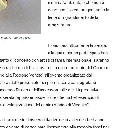
inquina l’ambiente e che non è
detto non finisca, magari, sotto la
lente di ingrandimento della
magistratura.
ti in piazza dei Signori a
I fondi raccolti durante la serata,
alla quale hanno partecipato ben
 tanto di concerto con artisti di fama internazionale, saranno
azione di fine ottobre: così recita un comunicato del Comune
me alla Regione Veneto) all’evento organizzato dal
 era stato presentato nei giorni scorsi dal segretario
ncesco Rucco e dell’assessore alle attività produttive
a serata rappresentasse, “oltre che un bell’esempio di
 la valorizzazione del centro storico di Vicenza”.
, praticamente tutti riservati da decine di aziende che hanno
tato chiesto di partecipare liberamente alla raccolta fondi per