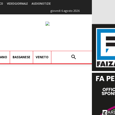
CO
VIDEOGIORNALE
AUDIONOTIZIE
giovedì 6 agosto 2026
IANO
BASSANESE
VENETO