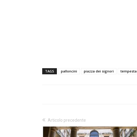
TAGS
palloncini
piazza dei signori
tempesta
Articolo precedente