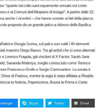
mpo: “quanto raccolto sarà equamente versato sul conto
so e ai Comuni dell’Altopiano di Asiago”. A partire dalle 22,
, ma anche i vicentini – che hanno sostato ai lati della piazza
acolo proposto da un grande palco a ridosso della Basilica
l’attrice Giorgia Surina, sul palco son saliti i 40 elementi
 dal maestro Diego Basso. Tra gli artisti che si sono alternati
e Lorenzo Fragola, già vincitori di X Factor, Sarah Jane
sfield, Sananda Maitreya, meglio conosciuto come Terence
il tenore Francesco Grollo e Sergio Cammariere. La serata è
 Show di Padova, mentre la regia è stata affidata a Rinaldo
triscia la Notizia, Paperissima, Buona la Prima e Carta
ssenger
Skype
Twitter
Email