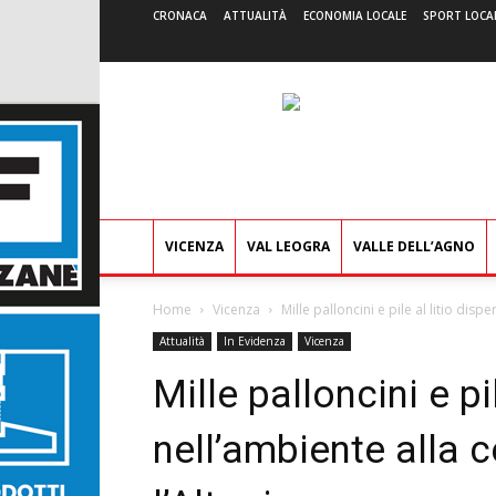
CRONACA
ATTUALITÀ
ECONOMIA LOCALE
SPORT LOCA
VICENZA
VAL LEOGRA
VALLE DELL’AGNO
Home
Vicenza
Mille palloncini e pile al litio disp
Attualità
In Evidenza
Vicenza
Mille palloncini e pil
nell’ambiente alla 