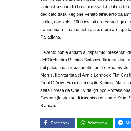
la ricostruzione dei boschi devastati dal malte
dedicato dalla Regione Veneto all’evento calamito
inoltre, non solo i 1600 invitati alla cena di gala
transennata – hanno potuto assistere allo spett
Palladiana.
L’evento non è andato al risparmio: presentati dal
dell’Orchestra Ritmico Sinfonica Italiana, diretta
sul palco fino a mezzanotte, anche Soul System 
Morris, il chitarrista di Annie Lennox e Tim Ca
Trent D’Arby. Fra gli altri ospiti, Karima, Ala, 
stata ripresa da One Tv del gruppo Professional
Gaspari (lo stesso di trasmissioni come Zelig, S
Bianca).
Facebook
WhatsApp
Me