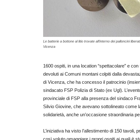
Le batterie a bottone al litio trovate all’interno dei palloncini libera
Vicenza
1600 ospiti, in una location “spettacolare” e con
devoluti ai Comuni montani colpiti dalla devast
di Vicenza, che ha concesso il patrocinio (insie
sindacato FSP Polizia di Stato (ex Ugl). L’evento
provinciale di FSP alla presenza del sindaco Fra
Silvio Giovine, che avevano sottolineato come l
solidarietà, anche un’occasione straordinaria per
L’iniziativa ha visto l’allestimento di 150 tavoli
così voluto omaggiare i propri ospiti ai quali è s