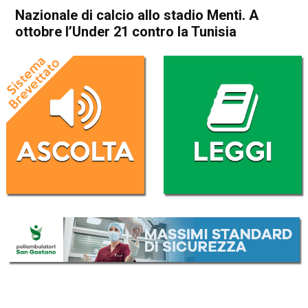
Nazionale di calcio allo stadio Menti. A
ottobre l’Under 21 contro la Tunisia
Home
Vicenza
In Evidenza
Sport locale
Vicenza
Nazionale di calcio allo stadio
Menti. A ottobre l’Under 21
contro la Tunisia
Da
Omar Dal Maso
20 Settembre 2018
(aggiornato il
20 Settembre 2018 19:42
)
ASCOLTA L'AUDIO