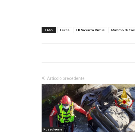
TAGS
Lecce
LR Vicenza Virtus
Mimmo di Car
Articolo precedente
Pozzoleone