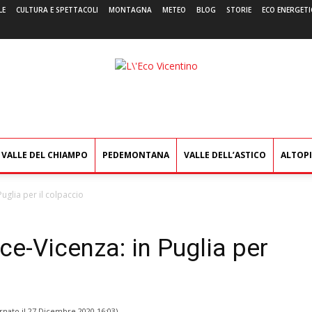
LE
CULTURA E SPETTACOLI
MONTAGNA
METEO
BLOG
STORIE
ECO ENERGETI
L'Eco
Vicentino
VALLE DEL CHIAMPO
PEDEMONTANA
VALLE DELL’ASTICO
ALTOP
uglia per il colpaccio
e-Vicenza: in Puglia per
rnato il
27 Dicembre 2020 16:03
)