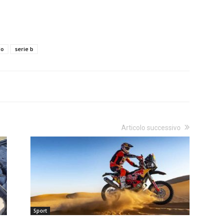
lo
serie b
Articolo successivo
Sport