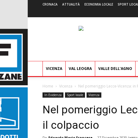
CRONACA
ATTUALITÀ
ECONOMIA LOCALE
SPORT LOCA
VICENZA
VAL LEOGRA
VALLE DELL’AGNO
Home
Vicenza
Nel pomeriggio Lecce-Vicenza: in P
In Evidenza
Sport locale
Vicenza
Nel pomeriggio Lecc
il colpaccio
Da
Edoardo Mario Francese
-
27 Dicembre 2020
(aggio