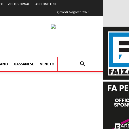
CO
VIDEOGIORNALE
AUDIONOTIZIE
giovedì 6 agosto 2026
IANO
BASSANESE
VENETO