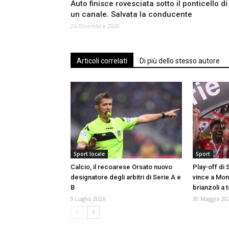
Auto finisce rovesciata sotto il ponticello di
un canale. Salvata la conducente
26 Dicembre 2020
Articoli correlati
Di più dello stesso autore
Sport locale
Sport
Calcio, il recoarese Orsato nuovo
Play-off di 
designatore degli arbitri di Serie A e
vince a Mon
B
brianzoli a 
9 Luglio 2026
30 Maggio 20