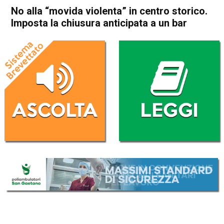
No alla “movida violenta” in centro storico.
Imposta la chiusura anticipata a un bar
Home
Vicenza
Cronaca
In Evidenza
Vicenza
No alla “movida violenta” in
centro storico. Imposta la
chiusura anticipata a un bar
Da
Omar Dal Maso
15 Giugno 2022
(aggiornato il
15 Giugno 2022 13:08
)
ASCOLTA L'AUDIO