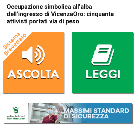
Occupazione simbolica all’alba
dell’ingresso di VicenzaOro: cinquanta
attivisti portati via di peso
Home
Vicenza
Cronaca
In Evidenza
Vicenza
Occupazione simbolica
all’alba dell’ingresso di
VicenzaOro: cinquanta
attivisti portati via di peso
Da
Mariagrazia Bonollo
19 Gennaio 2025
(aggiornato il
19 Gennaio 2025 22:19
)