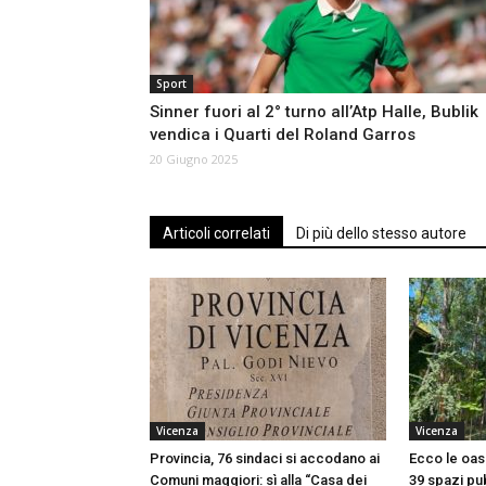
Sport
Sinner fuori al 2° turno all’Atp Halle, Bublik
vendica i Quarti del Roland Garros
20 Giugno 2025
Articoli correlati
Di più dello stesso autore
Vicenza
Vicenza
Provincia, 76 sindaci si accodano ai
Ecco le oasi
Comuni maggiori: sì alla “Casa dei
39 spazi pub