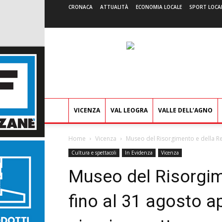
CRONACA
ATTUALITÀ
ECONOMIA LOCALE
SPORT LOCA
VICENZA
VAL LEOGRA
VALLE DELL’AGNO
Home
Vicenza
Museo del Risorgimento e della Res
Cultura e spettacoli
In Evidenza
Vicenza
Museo del Risorgim
fino al 31 agosto a