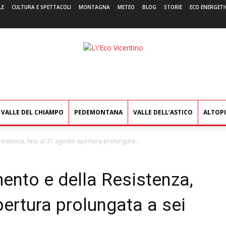
LE
CULTURA E SPETTACOLI
MONTAGNA
METEO
BLOG
STORIE
ECO ENERGETI
L'Eco
Vicentino
VALLE DEL CHIAMPO
PEDEMONTANA
VALLE DELL’ASTICO
ALTOP
istenza, fino al 31 agosto apertura prolungata...
ento e della Resistenza,
pertura prolungata a sei