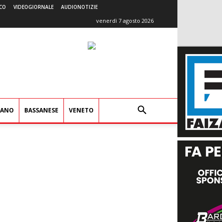
CO
VIDEOGIORNALE
AUDIONOTIZIE
venerdì 7 agosto 2026
IANO
BASSANESE
VENETO