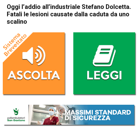
Oggi l’addio all’industriale Stefano Dolcetta.
Fatali le lesioni causate dalla caduta da uno
scalino
Home
Vicenza
Cronaca
In Evidenza
Arzignano
Montecchio Maggiore
Vicenza
Oggi l’addio all’industriale
Stefano Dolcetta. Fatali le
lesioni causate dalla caduta
da uno scalino
Da
Omar Dal Maso
18 Agosto 2025
(aggiornato il
18 Agosto 2025 17:25
)