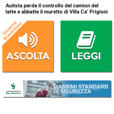
Autista perde il controllo del camion del
latte e abbatte il muretto di Villa Ca’ Prigioni
Home
Vicenza
Quinto Vicentino
Cronaca
In Evidenza
Vicenza
Quinto Vicentino
Autista perde il controllo del
camion del latte e abbatte il
muretto di Villa Ca’ Prigioni
Da
Omar Dal Maso
27 Settembre 2024
(aggiornato il
27 Settembre 2024 18:07
)
ASCOLTA L'AUDIO