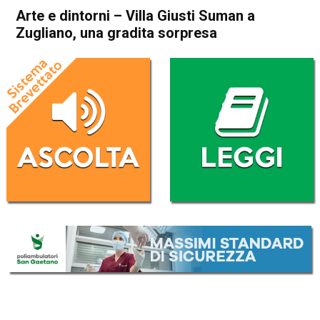
Arte e dintorni – Villa Giusti Suman a
Zugliano, una gradita sorpresa
Home
Thiene
Zugliano
Blog
Cultura e spettacoli
In Evidenza
Thiene
Zugliano
Arte e dintorni – Villa Giusti
Suman a Zugliano, una
gradita sorpresa
Da
Valentina Casarotto
9 Ottobre 2023
(aggiornato il
10 Ottobre 2023 14:55
)
ASCOLTA L'AUDIO