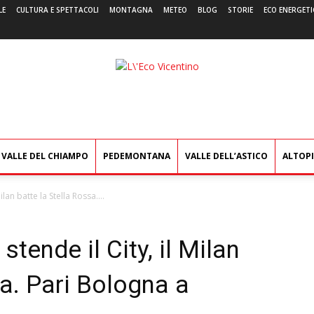
LE
CULTURA E SPETTACOLI
MONTAGNA
METEO
BLOG
STORIE
ECO ENERGETI
L'Eco
Vicentino
VALLE DEL CHIAMPO
PEDEMONTANA
VALLE DELL’ASTICO
ALTOP
lan batte la Stella Rossa....
tende il City, il Milan
sa. Pari Bologna a