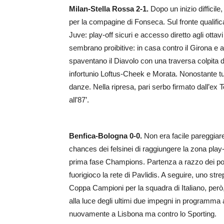
Milan-Stella Rossa 2-1.
Dopo un inizio difficil
per la compagine di Fonseca. Sul fronte qualifica
Juve: play-off sicuri e accesso diretto agli ottav
sembrano proibitive: in casa contro il Girona e a
spaventano il Diavolo con una traversa colpita 
infortunio Loftus-Cheek e Morata. Nonostante tut
danze. Nella ripresa, pari serbo firmato dall’ex
all’87’.
Benfica-Bologna 0-0.
Non era facile pareggiare 
chances dei felsinei di raggiungere la zona play-
prima fase Champions. Partenza a razzo dei por
fuorigioco la rete di Pavlidis. A seguire, uno s
Coppa Campioni per la squadra di Italiano, però,
alla luce degli ultimi due impegni in programma
nuovamente a Lisbona ma contro lo Sporting.