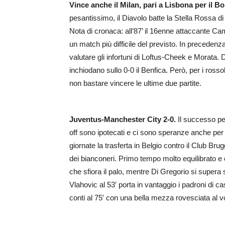
Vince anche il Milan, pari a Lisbona per il B
pesantissimo, il Diavolo batte la Stella Rossa di 
Nota di cronaca: all’87’ il 16enne attaccante Ca
un match più difficile del previsto. In precedenz
valutare gli infortuni di Loftus-Cheek e Morata. 
inchiodano sullo 0-0 il Benfica. Però, per i ross
non bastare vincere le ultime due partite.
Juventus-Manchester City 2-0.
Il successo pe
off sono ipotecati e ci sono speranze anche per l
giornate la trasferta in Belgio contro il Club Bru
dei bianconeri. Primo tempo molto equilibrato e 
che sfiora il palo, mentre Di Gregorio si supera
Vlahovic al 53′ porta in vantaggio i padroni di 
conti al 75′ con una bella mezza rovesciata al v