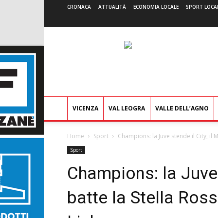
CRONACA
ATTUALITÀ
ECONOMIA LOCALE
SPORT LOCA
VICENZA
VAL LEOGRA
VALLE DELL’AGNO
Home
Sport
Champions: la Juve stende il City, il Mi
Sport
Champions: la Juve s
batte la Stella Ros