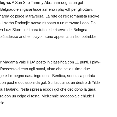
ologna.
A San Siro Tammy Abraham segna un gol
Belgrado e si garantisce almeno i play-off per gli ottavi.
marda colpisce la traversa. La rete dell’ex romanista risolve
a il serbo Radonjic aveva risposto a un ritrovato Leao. Da
Da Luz: Skorupski para tutto e le riserve del Bologna
oblù adesso anche i playoff sono appesi a un filo: potrebbe
r Madama vale il 14° posto in classifica con 11 punti. I play-
’accesso diretto agli ottavi, visto che nelle ultime due
gge e l’impegno casalingo con il Benfica, sono alla portata
con poche occasioni da gol. Sul taccuino, un destro di Yildiz
 su Haaland. Nella ripresa ecco i gol che decidono la gara:
casa con un colpo di testa, McKennie raddoppia e chiude i
olo.