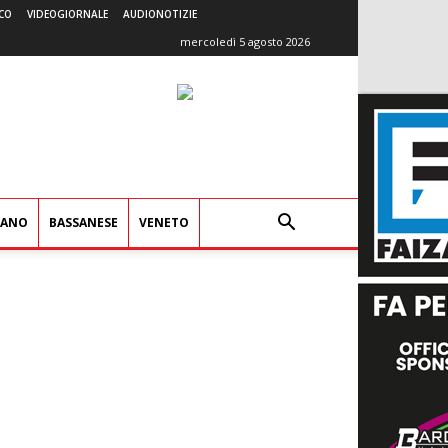
CO
VIDEOGIORNALE
AUDIONOTIZIE
mercoledì 5 agosto 2026
IANO
BASSANESE
VENETO