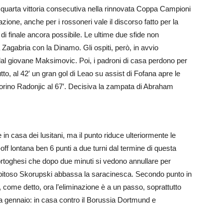
e, quarta vittoria consecutiva nella rinnovata Coppa Campioni
zione, anche per i rossoneri vale il discorso fatto per la
i di finale ancora possibile. Le ultime due sfide non
 Zagabria con la Dinamo. Gli ospiti, però, in avvio
dal giovane Maksimovic. Poi, i padroni di casa perdono per
to, al 42′ un gran gol di Leao su assist di Fofana apre le
 Torino Radonjic al 67′. Decisiva la zampata di Abraham
in casa dei lusitani, ma il punto riduce ulteriormente le
off lontana ben 6 punti a due turni dal termine di questa
toghesi che dopo due minuti si vedono annullare per
trepitoso Skorupski abbassa la saracinesca. Secondo punto in
 come detto, ora l’eliminazione è a un passo, soprattutto
 a gennaio: in casa contro il Borussia Dortmund e