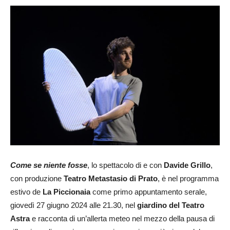
Come se niente fosse
, lo spettacolo di e con
Davide Grillo
,
con produzione
Teatro Metastasio di Prato
, è nel programma
estivo de
La Piccionaia
come primo appuntamento serale,
giovedì 27 giugno 2024 alle 21.30, nel
giardino del Teatro
Astra
e racconta di un’allerta meteo nel mezzo della pausa di