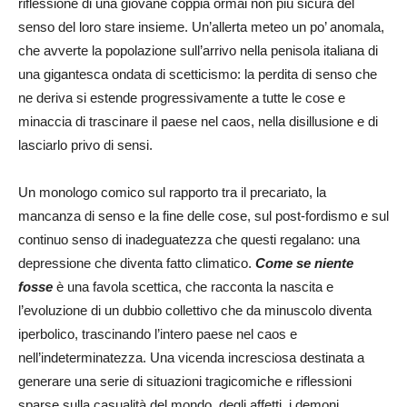
riflessione di una giovane coppia ormai non più sicura del
senso del loro stare insieme. Un’allerta meteo un po’ anomala,
che avverte la popolazione sull’arrivo nella penisola italiana di
una gigantesca ondata di scetticismo: la perdita di senso che
ne deriva si estende progressivamente a tutte le cose e
minaccia di trascinare il paese nel caos, nella disillusione e di
lasciarlo privo di sensi.
Un monologo comico sul rapporto tra il precariato, la
mancanza di senso e la fine delle cose, sul post-fordismo e sul
continuo senso di inadeguatezza che questi regalano: una
depressione che diventa fatto climatico.
Come se niente
fosse
è una favola scettica, che racconta la nascita e
l’evoluzione di un dubbio collettivo che da minuscolo diventa
iperbolico, trascinando l’intero paese nel caos e
nell’indeterminatezza. Una vicenda incresciosa destinata a
generare una serie di situazioni tragicomiche e riflessioni
sparse sulla casualità del mondo, degli affetti, i demoni