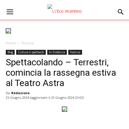
Home
Vicenza
Blog
Cultura e spettacoli
In Evidenza
Vicenza
Spettacolando – Terrestri,
comincia la rassegna estiva
al Teatro Astra
Da
Redazione
25 Giugno 2024
(aggiornato il
25 Giugno 2024 23:02
)