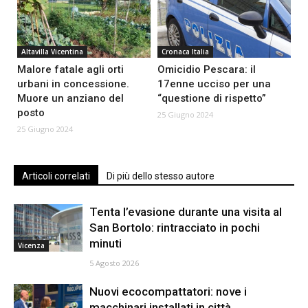
Altavilla Vicentina
Cronaca Italia
Malore fatale agli orti
Omicidio Pescara: il
urbani in concessione.
17enne ucciso per una
Muore un anziano del
“questione di rispetto”
posto
25 Giugno 2024
25 Giugno 2024
Articoli correlati
Di più dello stesso autore
Tenta l’evasione durante una visita al
San Bortolo: rintracciato in pochi
minuti
Vicenza
5 Agosto 2026
Nuovi ecocompattatori: nove i
macchinari installati in città