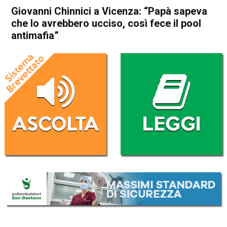
Giovanni Chinnici a Vicenza: “Papà sapeva
che lo avrebbero ucciso, così fece il pool
antimafia”
Home
Vicenza
Attualità
In Evidenza
Vicenza
Giovanni Chinnici a Vicenza:
“Papà sapeva che lo
avrebbero ucciso, così fece il
pool antimafia”
Da
Marco Zorzi
15 Aprile 2023
(aggiornato il
16 Aprile 2023 11:54
)