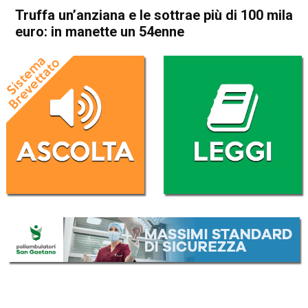
Truffa un’anziana e le sottrae più di 100 mila
euro: in manette un 54enne
Home
Vicenza
Cronaca
In Evidenza
Vicenza
Truffa un’anziana e le sottrae
più di 100 mila euro: in
manette un 54enne
Da
Gabriele Silvestri
25 Ottobre 2025
(aggiornato il
25 Ottobre 2025 23:09
)
ASCOLTA L'AUDIO