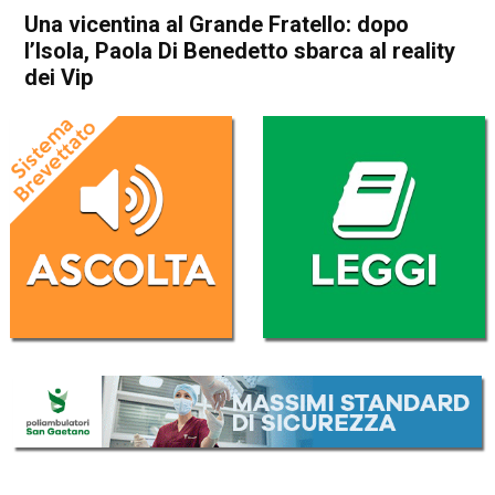
Una vicentina al Grande Fratello: dopo
l’Isola, Paola Di Benedetto sbarca al reality
dei Vip
Home
Vicenza
Attualità
In Evidenza
Vicenza
Una vicentina al Grande
Fratello: dopo l’Isola, Paola Di
Benedetto sbarca al reality
dei Vip
Da
Omar Dal Maso
2 Gennaio 2020
(aggiornato il
2 Gennaio 2020 18:46
)