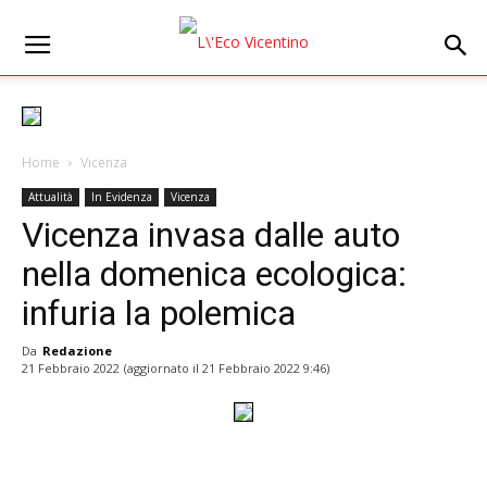
Home
Vicenza
Attualità
In Evidenza
Vicenza
Vicenza invasa dalle auto
nella domenica ecologica:
infuria la polemica
Da
Redazione
21 Febbraio 2022
(aggiornato il
21 Febbraio 2022 9:46
)