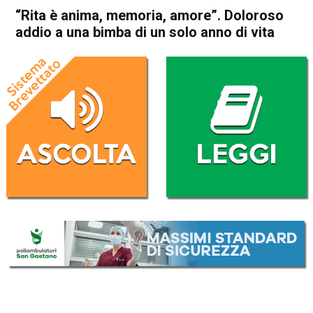
“Rita è anima, memoria, amore”. Doloroso
addio a una bimba di un solo anno di vita
Home
Arzignano
Altissimo
Arzignano
Altissimo
Cronaca
In Evidenza
“Rita è anima, memoria,
amore”. Doloroso addio a una
bimba di un solo anno di vita
Da
Omar Dal Maso
20 Ottobre 2023
(aggiornato il
22 Ottobre 2023 21:01
)
ASCOLTA L'AUDIO