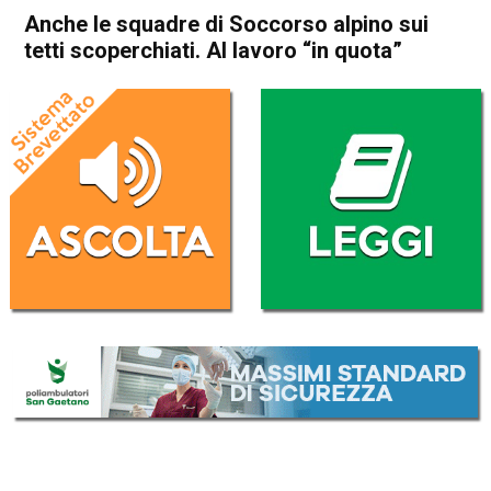
Anche le squadre di Soccorso alpino sui
tetti scoperchiati. Al lavoro “in quota”
Home
Arzignano
Arzignano
Cronaca
In Evidenza
Anche le squadre di Soccorso
alpino sui tetti scoperchiati.
Al lavoro “in quota”
Da
Omar Dal Maso
31 Agosto 2020
(aggiornato il
31 Agosto 2020 15:10
)
ASCOLTA L'AUDIO