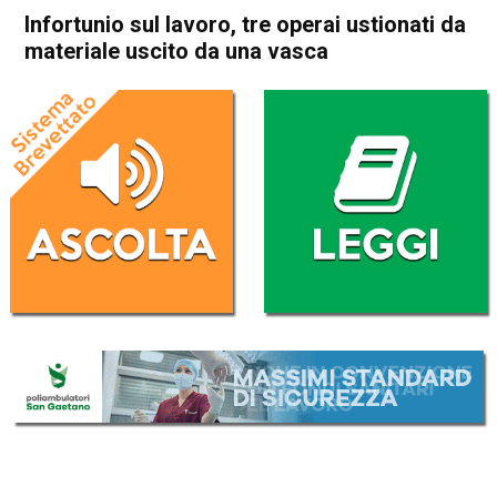
Infortunio sul lavoro, tre operai ustionati da
materiale uscito da una vasca
Home
Arzignano
Brendola
Arzignano
Brendola
Cronaca
In Evidenza
Infortunio sul lavoro, tre
operai ustionati da materiale
uscito da una vasca
Da
Redazione
27 Luglio 2018
(aggiornato il
27 Luglio 2018 13:44
)
ASCOLTA L'AUDIO