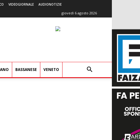
CO
VIDEOGIORNALE
AUDIONOTIZIE
giovedì 6 agosto 2026
IANO
BASSANESE
VENETO