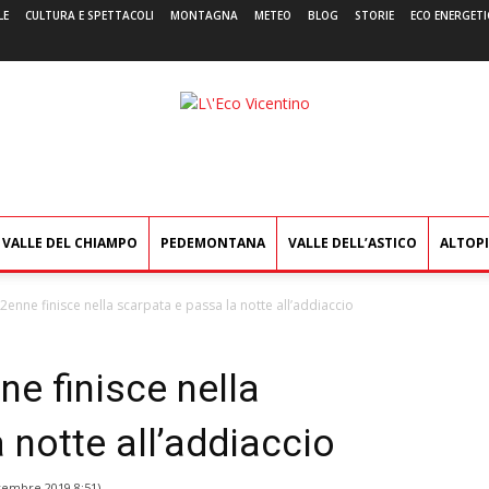
LE
CULTURA E SPETTACOLI
MONTAGNA
METEO
BLOG
STORIE
ECO ENERGETI
L'Eco
Vicentino
VALLE DEL CHIAMPO
PEDEMONTANA
VALLE DELL’ASTICO
ALTOP
enne finisce nella scarpata e passa la notte all’addiaccio
e finisce nella
 notte all’addiaccio
vembre 2019 8:51
)