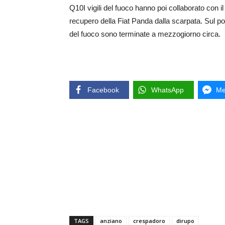
Q10I vigili del fuoco hanno poi collaborato con i
recupero della Fiat Panda dalla scarpata. Sul pos
del fuoco sono terminate a mezzogiorno circa.
Facebook
WhatsApp
Me
TAGS
anziano
crespadoro
dirupo