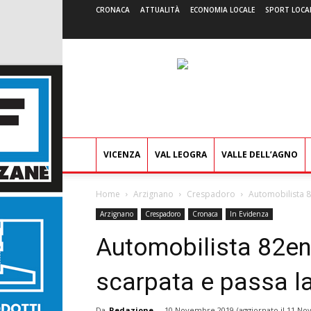
CRONACA
ATTUALITÀ
ECONOMIA LOCALE
SPORT LOCA
VICENZA
VAL LEOGRA
VALLE DELL’AGNO
Home
Arzignano
Crespadoro
Automobilista 82
Arzignano
Crespadoro
Cronaca
In Evidenza
Automobilista 82enn
scarpata e passa la
Da
Redazione
-
10 Novembre 2019
(aggiornato il
11 No